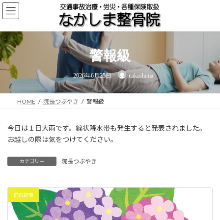
コ
ナ
ン
ビ
テ
ゲ
ン
ー
ツ
シ
警報級
へ
ョ
ス
ン
最
キ
に
2026年6月25日
nakashima
終
ッ
移
更
新
プ
動
日
時
HOME
院長つぶやき
警報級
:
今日は１日大雨です。線状降水帯も発生すると発表されました。
お越しの際は気をつけてください。
院長つぶやき
カテゴリー
前の記事