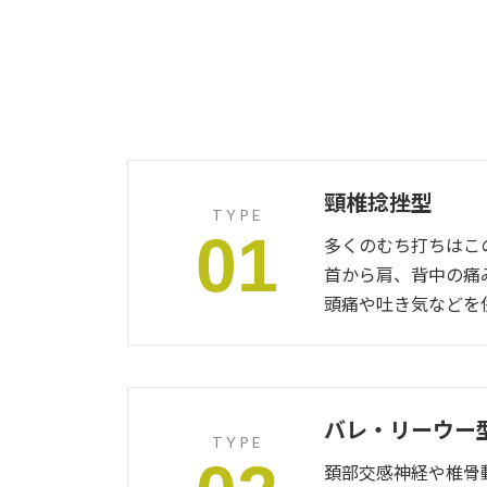
頸椎捻挫型
TYPE
01
多くのむち打ちはこ
首から肩、背中の痛
頭痛や吐き気などを
バレ・リーウー
TYPE
頚部交感神経や椎骨