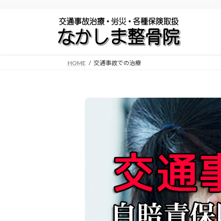
コ
ナ
ン
ビ
テ
ゲ
ン
ー
ツ
シ
HOME
交通事故での治療
へ
ョ
ス
ン
キ
に
ッ
移
プ
動