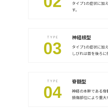
02
タイプ1の症状に加
す。
神経根型
TYPE
03
タイプ1の症状に加
しびれは首を後ろに
脊髄型
TYPE
04
神経の本幹である脊
損傷部位により重大