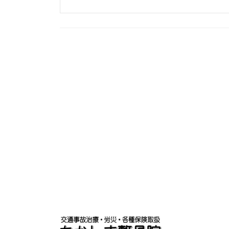
投
稿
の
ペ
ー
ジ
送
り