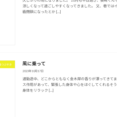
久しぶりの雨になりました。 10月も半ば過ぎ、長崎くん
涼しくなって過ごしやすくなってきました。 又、巷では
級閉鎖になったとか […]
風に乗って
長つぶやき
2023年10月17日
通勤途中、どこからともなく金木犀の香りが漂ってきてま
ス作用があって、緊張した身体や心をほぐしてくれるそうで
身体をリラック […]