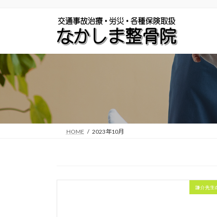
コ
ナ
ン
ビ
テ
ゲ
ン
ー
ツ
シ
へ
ョ
ス
ン
キ
に
ッ
移
プ
動
HOME
2023年10月
謙介先生