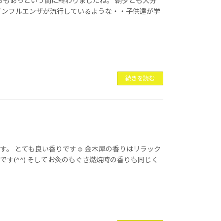
ちもあっという間に終わりましたね。 朝夕とも大分
インフルエンザが流行しているような・・子供達が学
続きを読む
す。 とても良い香りです☺ 金木犀の香りはリラック
す(^^) そしてお灸のもぐさ燃焼時の香りも同じく