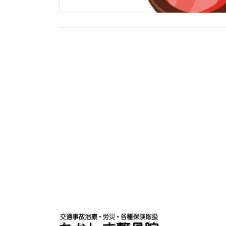
投
稿
の
ペ
ー
ジ
送
り