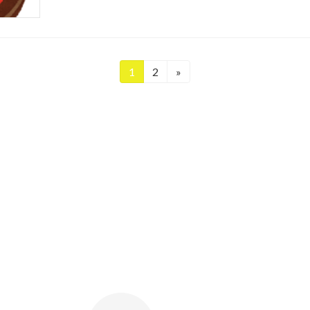
1
2
»
固
固
定
定
ペ
ペ
ー
ー
ジ
ジ