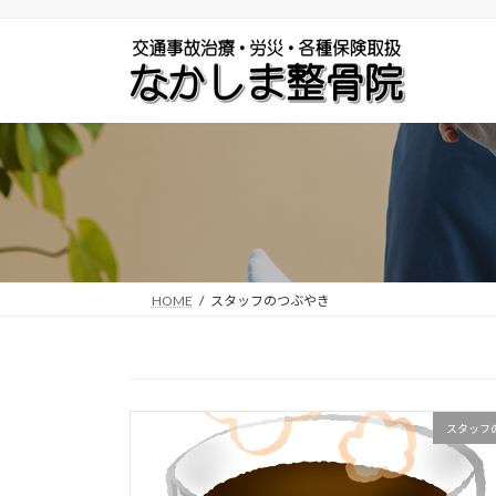
コ
ナ
ン
ビ
テ
ゲ
ン
ー
ツ
シ
へ
ョ
ス
ン
キ
に
ッ
移
プ
動
HOME
スタッフのつぶやき
スタッフ