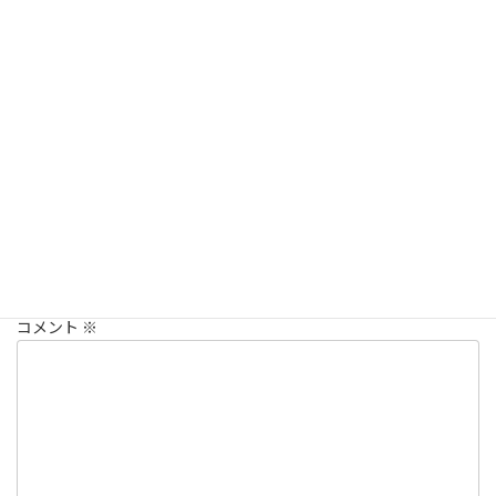
た。
猫が、野良猫ではなく地域猫として生活できる長崎になってほし
いです。
スタッフのつぶやき
カテゴリー
コメントを残す
メールアドレスが公開されることはありません。
※
が付いている
欄は必須項目です
コメント
※