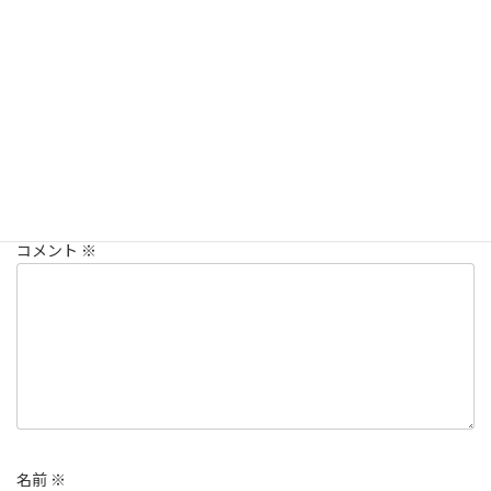
次はマンガ本の断捨離を予定してます
スタッフのつぶやき
カテゴリー
コメントを残す
メールアドレスが公開されることはありません。
※
が付いている
欄は必須項目です
コメント
※
名前
※