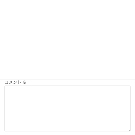
季節の変わり目の時期は体調を崩しやすいので、栄養価の高いう
なぎを食べて元気になりましょう。
院長つぶやき
カテゴリー
コメントを残す
メールアドレスが公開されることはありません。
※
が付いている
欄は必須項目です
コメント
※