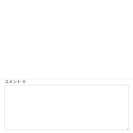
香焼町ではそろそろチューリップが見られるんではないかと楽し
みです
謙介先生のつぶやき
カテゴリー
コメントを残す
メールアドレスが公開されることはありません。
※
が付いている
欄は必須項目です
コメント
※