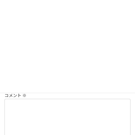
程良く体を動かしましょう。
又食欲も増し、ご飯が美味しくなりますよ!
食べ過ぎにはご注意です。
院長つぶやき
カテゴリー
コメントを残す
メールアドレスが公開されることはありません。
※
が付いている
欄は必須項目です
コメント
※