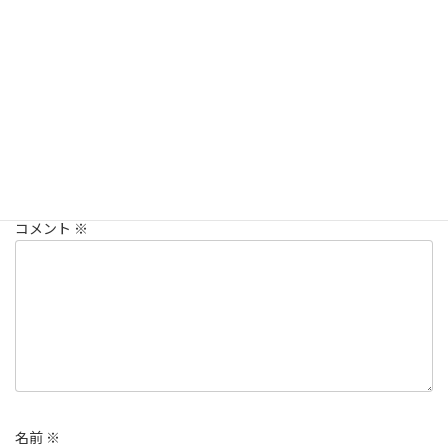
ださい
院長つぶやき
カテゴリー
コメントを残す
メールアドレスが公開されることはありません。
※
が付いている
欄は必須項目です
コメント
※
名前
※